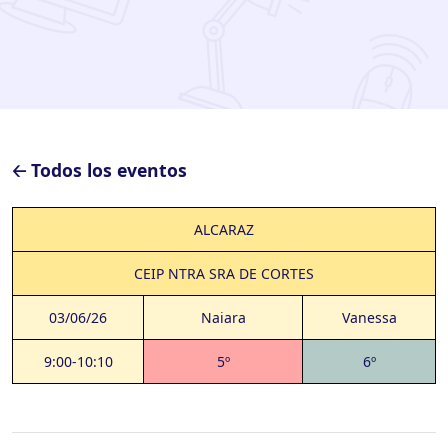
🡠 Todos los eventos
ALCARAZ
CEIP NTRA SRA DE CORTES
03/06/26
Naiara
Vanessa
9:00-10:10
5º
6º