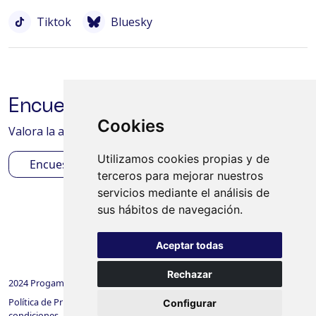
Tiktok
Bluesky
Encuesta de satisfacción
Cookies
Valora la actividad desarrollada en tu centro/aula
Utilizamos cookies propias y de
Encuesta
terceros para mejorar nuestros
servicios mediante el análisis de
sus hábitos de navegación.
Aceptar todas
Rechazar
©
2024 Progama Click
Política de Privacidad
Política de Cookies
Términos y
Configurar
condiciones