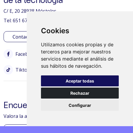
C/ E, 20 28938 Móstoles.
Tel: 651 67 58 20 - 625 76 38 59
Cookies
Contactar
Utilizamos cookies propias y de
terceros para mejorar nuestros
Facebook
Instagram
Twitter
servicios mediante el análisis de
sus hábitos de navegación.
Tiktok
Bluesky
Aceptar todas
Rechazar
Encuesta de satisfacción
Configurar
Valora la actividad desarrollada en tu centro/aula
Encuesta