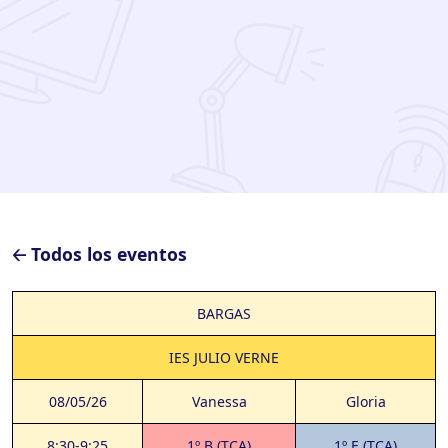
🡠 Todos los eventos
BARGAS
IES JULIO VERNE
08/05/26
Vanessa
Gloria
8:30-9:25
1º B (TCA)
1º E (TCA)