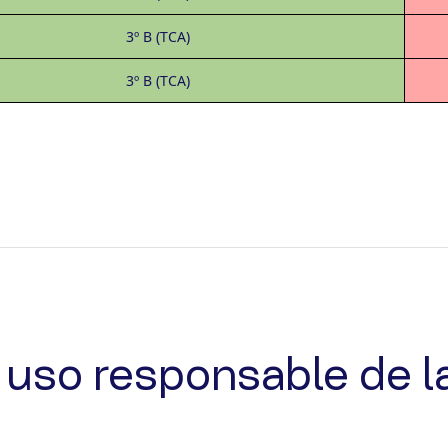
3º B (TCA)
3º B (TCA)
uso responsable de l