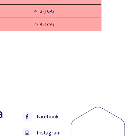
4º B (TCA)
4º B (TCA)
a
Facebook
Instagram