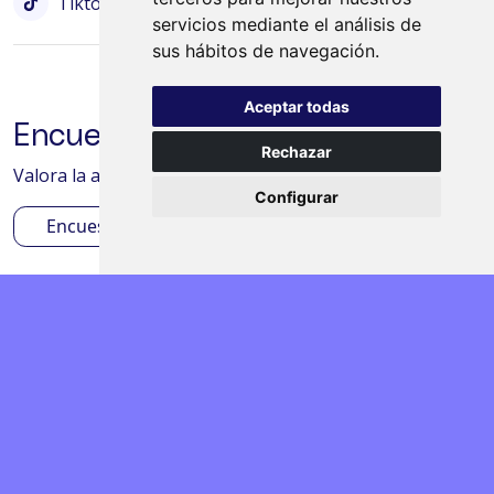
Tiktok
Bluesky
servicios mediante el análisis de
sus hábitos de navegación.
Aceptar todas
Encuesta de satisfacción
Rechazar
Valora la actividad desarrollada en tu centro/aula
Configurar
Encuesta
©
2024 Progama Click
Política de Privacidad
Política de Cookies
Términos y
condiciones
Powered by Fontventa