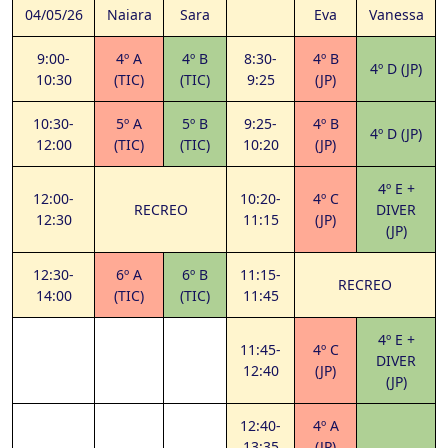
04/05/26
Naiara
Sara
Eva
Vanessa
9:00-
4º A
4º B
8:30-
4º B
4º D (JP)
10:30
(TIC)
(TIC)
9:25
(JP)
10:30-
5º A
5º B
9:25-
4º B
4º D (JP)
12:00
(TIC)
(TIC)
10:20
(JP)
4º E +
12:00-
10:20-
4º C
RECREO
DIVER
12:30
11:15
(JP)
(JP)
12:30-
6º A
6º B
11:15-
RECREO
14:00
(TIC)
(TIC)
11:45
4º E +
11:45-
4º C
DIVER
12:40
(JP)
(JP)
12:40-
4º A
13:35
(JP)