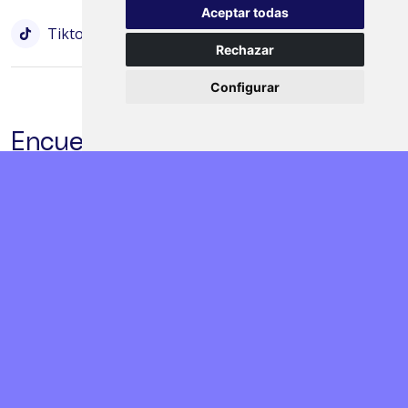
Aceptar todas
Tiktok
Bluesky
Rechazar
Configurar
Encuesta de satisfacción
Valora la actividad desarrollada en tu centro/aula
Encuesta
©
2024 Progama Click
Política de Privacidad
Política de Cookies
Términos y