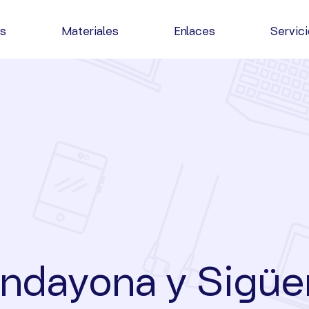
as
Materiales
Enlaces
Servic
ndayona y Sigüe