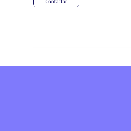
Contactar
Encuesta de sat
Valora la actividad desarrollada en tu centro
Encuesta