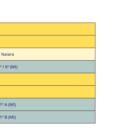
Naiara
º / 6º (MI)
1º A (MI)
1º B (MI)