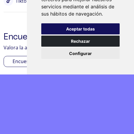
Tiktok
Bluesky
servicios mediante el análisis de
sus hábitos de navegación.
Aceptar todas
Encuesta de satisfacción
Rechazar
Valora la actividad desarrollada en tu centro/aula
Configurar
Encuesta
©
2024 Progama Click
Política de Privacidad
Política de Cookies
Términos y
condiciones
Powered by Fontventa