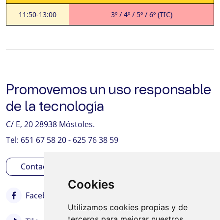
11:50-13:00
3º / 4º / 5º / 6º (TIC)
Promovemos un uso responsable
de la tecnología
C/ E, 20 28938 Móstoles.
Tel: 651 67 58 20 - 625 76 38 59
Contactar
Cookies
Facebook
Instagram
Twitter
Utilizamos cookies propias y de
terceros para mejorar nuestros