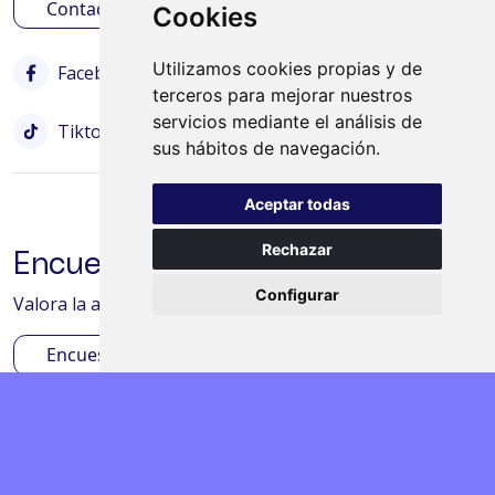
Contactar
Cookies
Utilizamos cookies propias y de
Facebook
Instagram
Twitter
terceros para mejorar nuestros
servicios mediante el análisis de
Tiktok
Bluesky
sus hábitos de navegación.
Aceptar todas
Rechazar
Encuesta de satisfacción
Configurar
Valora la actividad desarrollada en tu centro/aula
Encuesta