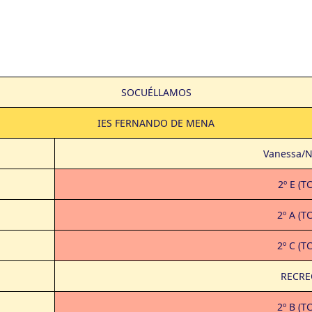
SOCUÉLLAMOS
IES FERNANDO DE MENA
Vanessa/N
2º E (T
2º A (T
2º C (T
RECRE
2º B (T