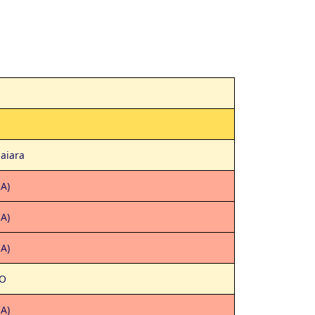
aiara
CA)
CA)
CA)
O
CA)