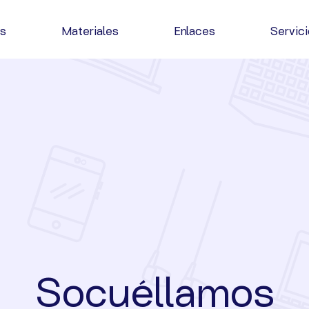
as
Materiales
Enlaces
Servic
Socuéllamos